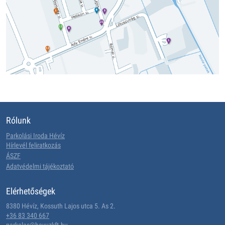
Rólunk
Parkolási Iroda Hévíz
Hírlevél feliratkozás
ÁSZF
Adatvédelmi tájékoztató
Elérhetőségek
8380 Hévíz, Kossuth Lajos utca 5. As 2.
+36 83 340 667