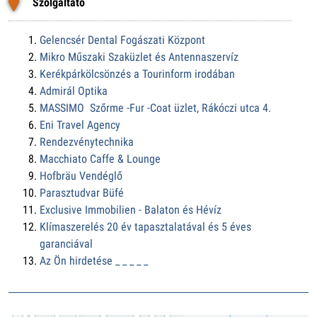
Szolgáltató
Gelencsér Dental Fogászati Központ
Mikro Műszaki Szaküzlet és Antennaszervíz
Kerékpárkölcsönzés a Tourinform irodában
Admirál Optika
MASSIMO Szőrme -Fur -Coat üzlet, Rákóczi utca 4.
Eni Travel Agency
Rendezvénytechnika
Macchiato Caffe & Lounge
Hofbräu Vendéglő
Parasztudvar Büfé
Exclusive Immobilien - Balaton és Hévíz
Klímaszerelés 20 év tapasztalatával és 5 éves
garanciával
Az Ön hirdetése _ _ _ _ _