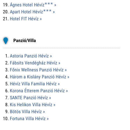
✭✭✭
Ágnes Hotel Hévíz
»
✭✭✭
Apart Hotel Hévíz
»
Hotel FIT Hévíz »
Panzió/Villa
Astoria Panzió Hévíz »
Fábsits Vendégház Hévíz »
Főnix Wellness Panzió Hévíz »
Három a Kislány Panzió Hévíz »
Hévíz Villa Familia Hévíz »
Korona Étterem Panzió Hévíz »
SANTE Panzió Hévíz »
Kis Helikon Villa Hévíz »
Bötös Villa Hévíz »
Fortuna Villa Hévíz »