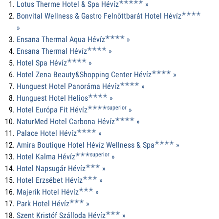
✭✭✭✭✭
Lotus Therme Hotel & Spa Hévíz
»
✭✭✭✭
Bonvital Wellness & Gastro Felnőttbarát Hotel Hévíz
»
✭✭✭✭
Ensana Thermal Aqua Hévíz
»
✭✭✭✭
Ensana Thermal Hévíz
»
✭✭✭✭
Hotel Spa Hévíz
»
✭✭✭✭
Hotel Zena Beauty&Shopping Center Hévíz
»
✭✭✭✭
Hunguest Hotel Panoráma Hévíz
»
✭✭✭✭
Hunguest Hotel Helios
»
✭✭✭✭superior
Hotel Európa Fit Hévíz
»
✭✭✭✭
NaturMed Hotel Carbona Hévíz
»
✭✭✭✭
Palace Hotel Hévíz
»
✭✭✭✭
Amira Boutique Hotel Hévíz Wellness & Spa
»
✭✭✭superior
Hotel Kalma Hévíz
»
✭✭✭
Hotel Napsugár Hévíz
»
✭✭✭
Hotel Erzsébet Hévíz
»
✭✭✭
Majerik Hotel Hévíz
»
✭✭✭
Park Hotel Hévíz
»
✭✭✭
Szent Kristóf Szálloda Hévíz
»